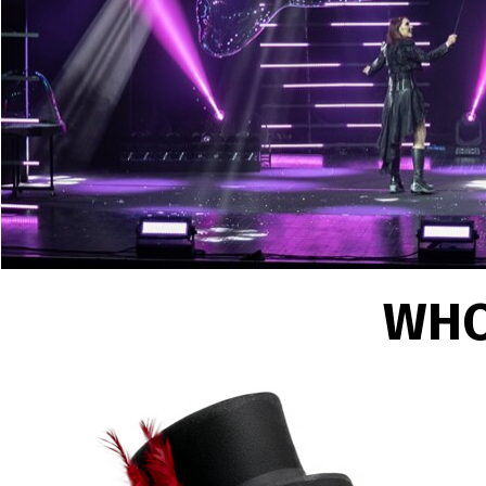
18 maggio 2026
Come prenotare spet
Come prenotare spettacolo b
scegliere un live show visi
16 maggio 2026
Guida booking spett
Guida booking spettacolo bol
WHO
show visivo elegante per te
14 maggio 2026
Spettacolo familiare
Come scegliere uno spettaco