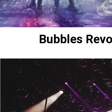
7 migliori show non 
Scopri i migliori show non ve
memorabili per teatri, fest
Bubbles Revo
31 luglio 2026
Guida spettacoli per
Guida spettacoli per navi: 
coinvolga ospiti di ogni et
29 luglio 2026
Guida all’intrattenim
Guida intrattenimento famil
programma elegante, inclu
27 luglio 2026