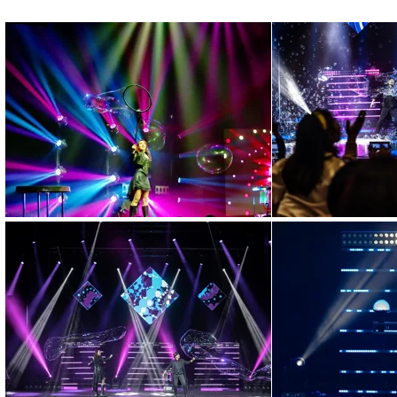
Come scegliere uno 
Come scegliere uno show visu
valutare impatto, qualità sc
18 aprile 2026
Artista di bolle di 
Un artista di bolle di sapo
per teatri, festival ed event
16 aprile 2026
Spettacolo di magia 
Come scegliere uno spettac
scenico e valore per teatri,
14 aprile 2026