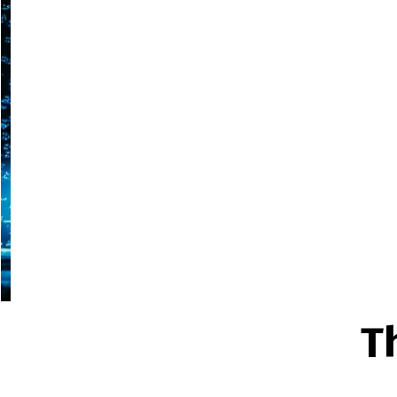
Uno spettacolo non verbale
scenico e accessibilità per t
21 giugno 2026
Guida show visuali 
Guida show visuali per azi
con criteri chiari, visione ar
19 giugno 2026
Format visuale per n
Format visuale per navi da
alto impatto per pubblici d
T
17 giugno 2026