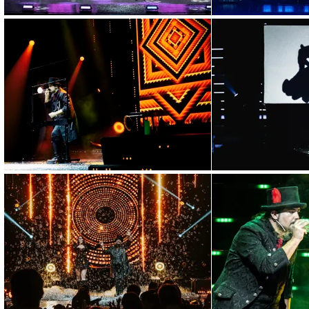
Intrattenimento per 
Intrattenimento per centri 
per aumentare permanenza, 
13 aprile 2026
Show per festival di
Come scegliere uno show per
artistica e pubblico trasver
12 aprile 2026
Performance artisti
La performance artistica co
visiva e perfetta per teatri,
11 aprile 2026