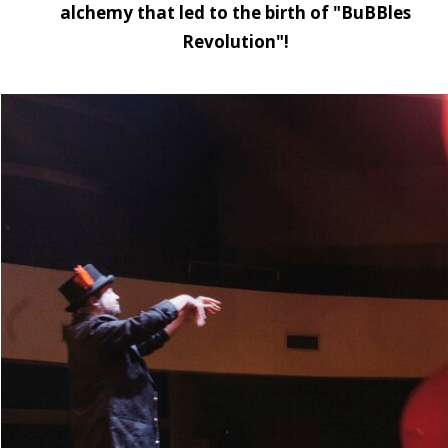
Intrattenimento teatrale pe
alchemy that led to the birth of "BuBBles
coinvolgente che parli davv
Revolution"!
30 aprile 2026
Show per festival fa
Come scegliere uno show per
e appeal trasversale per og
28 aprile 2026
Come programmare u
Come programmare uno spetta
cartellone per un evento ch
26 aprile 2026
Artisti europei per e