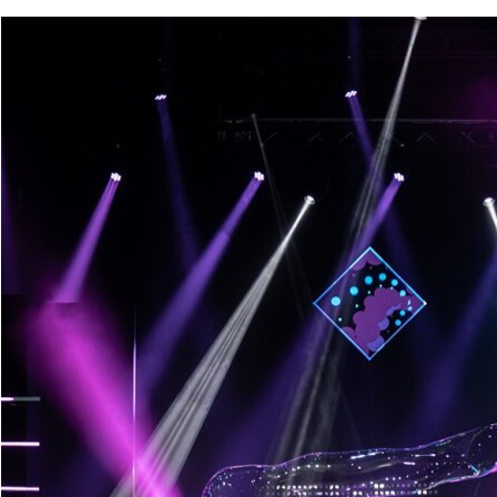
24 maggio 2026
Come inserire uno sp
Come inserire spettacolo fam
pubblico, timing e posizio
22 maggio 2026
Performance con bol
Performance con bolle giga
festival, gala ed eventi di 
20 maggio 2026
Trend spettacoli vis
Trend spettacoli visuali 20
scelte che fanno davvero 