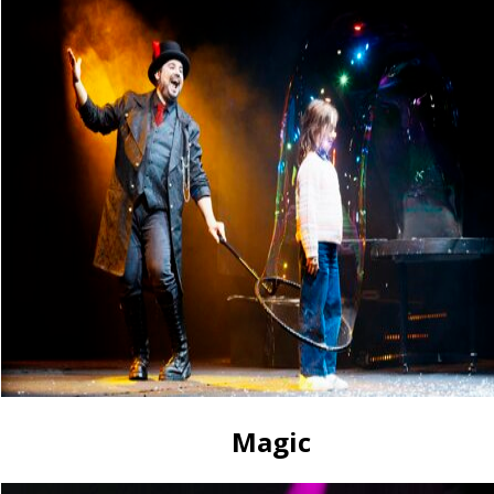
Show di bolle elegan
Uno show di bolle elegante 
raffinate e adatte a pubblic
3 giugno 2026
Spettacoli teatrali 
Spettacoli teatrali per pub
memorabili per teatri, festi
1 giugno 2026
Perché scegliere un
Perché scegliere uno spet
Magic
e un impatto scenico ideale
30 maggio 2026