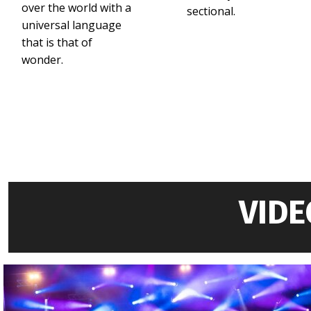
over the world with a
sectional.
universal language
Intrattenimento visi
that is that of
wonder.
Intrattenimento visivo per 
elegante, memorabile e da
4 aprile 2026
Artista di bolle di s
Artista di bolle di sapone 
pensato per stupire pubbli
VIDE
3 aprile 2026
Show di bolle di sa
Uno show di bolle di sapone
eleganti, memorabili e adat