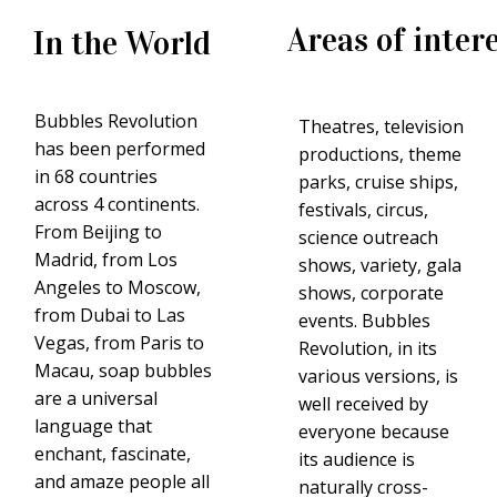
Areas of inter
In the World
Spettacolo per famig
Come scegliere uno spettac
appeal trasversale per teatr
Bubbles Revolution
Theatres, television
has been performed
productions, theme
7 aprile 2026
in 68 countries
parks, cruise ships,
across 4 continents.
festivals, circus,
Spettacolo visivo s
From Beijing to
science outreach
Madrid, from Los
Lo spettacolo visivo senza
shows, variety, gala
Angeles to Moscow,
eleganza scenica e appeal 
shows, corporate
from Dubai to Las
events. Bubbles
6 aprile 2026
Vegas, from Paris to
Revolution, in its
Macau, soap bubbles
various versions, is
Show internazionale 
are a universal
well received by
language that
everyone because
Show internazionale per eve
enchant, fascinate,
pensata per teatri, festiva
its audience is
and amaze people all
naturally cross-
5 aprile 2026