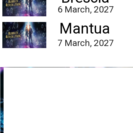
Quale spettacolo funziona s
6 March, 2027
meraviglia per pubblici inte
27 giugno 2026
Mantua
Come valutare uno s
7 March, 2027
Come valutare uno spettacol
versatile e adatto a pubblic
25 giugno 2026
Come serve la lingua
Come serve la lingua in sp
immagini, ritmo, presenza s
23 giugno 2026
Spettacolo non verb