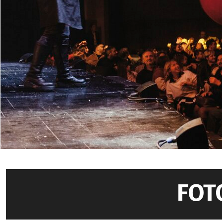
Come scegliere artisti europ
internazionale per gala, c
24 aprile 2026
Spettacolo bolle ada
Uno spettacolo bolle adatto
rende perfetto per teatri e
22 aprile 2026
Bubble artist: quand
Bubble artist non significa
stupire teatri, festival ed 
FOT
20 aprile 2026