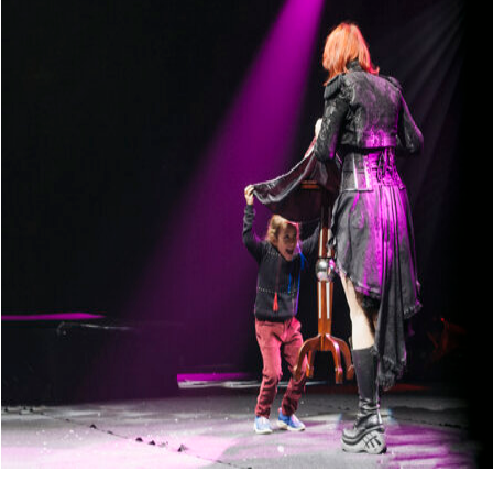
Show internazionale
Show internazionale vs prod
valore percepito per eventi 
28 maggio 2026
Come ingaggiare un
Come ingaggiare un bubble 
format e affidabilità per eve
26 maggio 2026
Guida booking spett
Guida booking spettacolo v
venue, tecnica e artisti per 