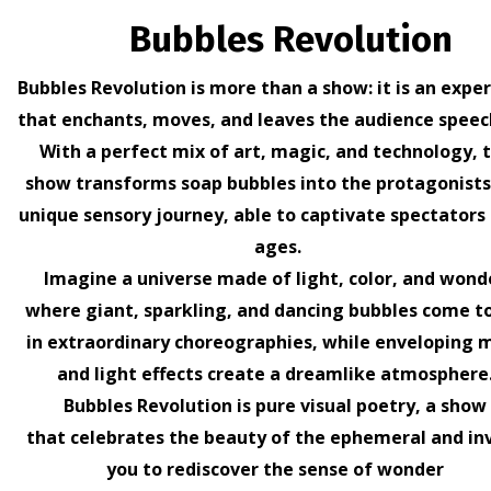
Spettacolo teatrale 
Bubbles Revolution
Spettacolo teatrale per pa
memorabile che coinvolga f
Bubbles Revolution is more than a show: it is an expe
15 giugno 2026
that enchants, moves, and leaves the audience speec
With a perfect mix of art, magic, and technology, t
Tendenze intratten
show transforms soap bubbles into the protagonists
unique sensory journey, able to captivate spectators 
Le tendenze intratteniment
live capaci di coinvolgere 
ages.
Imagine a universe made of light, color, and wond
13 giugno 2026
where giant, sparkling, and dancing bubbles come to
in extraordinary choreographies, while enveloping 
Show per crociere c
and light effects create a dreamlike atmosphere
Show per crociere eleganti 
Bubbles Revolution is pure visual poetry, a show
il palinsesto e lasci un ric
that celebrates the beauty of the ephemeral and in
11 giugno 2026
you to rediscover the sense of wonder