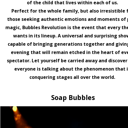
of the child that lives within each of us.
Migliori show family 
Perfect for the whole family, but also irresistible 
Come scegliere i migliori sho
those seeking authentic emotions and moments of 
per coinvolgere pubblico d
magic, Bubbles Revolution is the event that every th
9 giugno 2026
wants in its lineup. A universal and surprising sho
capable of bringing generations together and givin
Spettacolo bolle per
evening that will remain etched in the heart of ev
spectator. Let yourself be carried away and discove
Spettacolo bolle per teatr
live show elegante, visivo 
everyone is talking about the phenomenon that i
conquering stages all over the world.
7 giugno 2026
Numero artistico per
Soap Bubbles
Come scegliere un numero a
Idee, criteri e errori da evi
5 giugno 2026