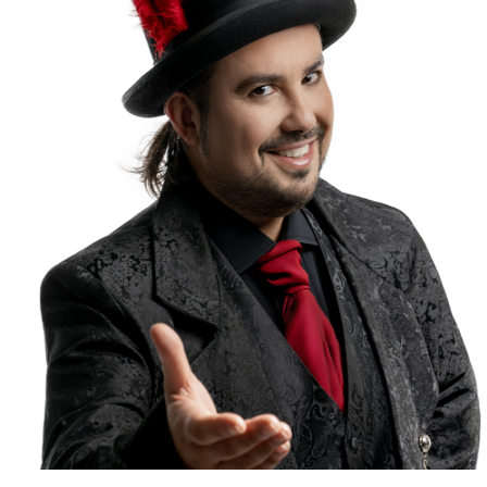
richiamo trasversale e fort
12 maggio 2026
Show artistico per g
Come scegliere uno show ar
valore per ospiti, brand e 
10 maggio 2026
Spettacolo elegante 
Spettacolo elegante per pla
trasversale per teatri, gala 
8 maggio 2026
Come ingaggiare artis
Come ingaggiare artisti inte