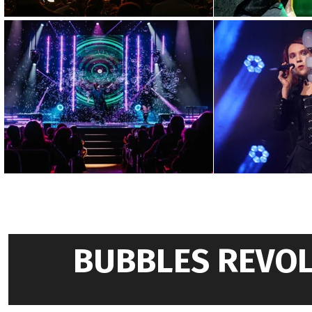
Spettacolo elegante
Come scegliere uno spettac
prestigio e coinvolgimento 
10 aprile 2026
Quanto costa uno sp
Quanto costa uno spettacolo
incide davvero sul valore 
9 aprile 2026
Artisti italiani per e
BUBBLES REVOL
Artisti italiani per eventi i
d'impatto per teatri, festiv
8 aprile 2026