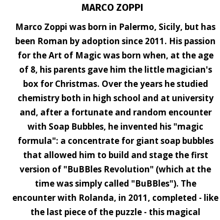
MARCO ZOPPI
scegliere spettacoli di livel
6 maggio 2026
Marco Zoppi was born in Palermo, Sicily, but has
been Roman by adoption since 2011. His passion
Spettacolo visuale 
for the Art of Magic was born when, at the age
of 8, his parents gave him the little magician's
Spettacolo visuale per pr
box for Christmas. Over the years he studied
pubblico, con impatto ele
chemistry both in high school and at university
4 maggio 2026
and, after a fortunate and random encounter
with Soap Bubbles, he invented his "magic
I migliori spettacoli 
formula": a concentrate for giant soap bubbles
Guida ai migliori spettacol
that allowed him to build and stage the first
scegliere un format elega
version of "BuBBles Revolution" (which at the
2 maggio 2026
time was simply called "BuBBles"). The
encounter with Rolanda, in 2011, completed - like
Intrattenimento teat
the last piece of the puzzle - this magical