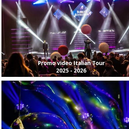
2 aprile 2026
Bubbles Revolution: 
Lo spettacolo di bolle di sa
universale e perfetto per ev
1 aprile 2026
Promo video Italian Tour
2025 - 2026